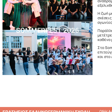
αναδρομ
εξελιχθ
Η ζωή μ
σχέσεις
αγωνίες
Παράλλη
μετέτρε
καθένα 
Στο Som
επιτεύγ
και στο 
ΕΡΑΣΜΕΙΟΣ ΕΛΛΗΝΟΓΕΡΜΑΝΙΚΗ ΣΧΟΛΗ
Οδός Αρ