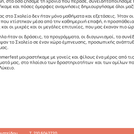
ή, στα όσα ζήσαμε τη χρονιά που πέρασε, συνειδητοποιήσαμε
ήκαμε και πόσες όμορφες αναμνήσεις δημιουργήσαμε όλοι μαζ
ας στο Σχολείο δεν ήταν μόνο μαθήματα και εξετάσεις. Ήταν οι
 που χτίστηκαν μέσα από την καθημερινή επαφή, η προσπάθεια 
 και οι μικρές και οι μεγάλες επιτυχίες, που μας έκαναν πιο ώ
λα ήταν οι δράσεις, τα προγράμματα, οι διαγωνισμοί, τα συνέδ
ψαν το Σχολείο σε έναν χώρο έμπνευσης, προσωπικής ανάπτυξ
μας.
merfest μοιραστήκαμε με γονείς και φίλους ένα μέρος από τις
ματά μας, στο πλαίσιο των δραστηριοτήτων και των ομίλων πο
Λύκειο.
ιστείδου,
Τ.
210 6042720